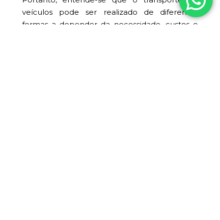
veículos pode ser realizado de diferentes
formas a depender da necessidade, custos e
distância.
logística automotiva
operações logísticas
processos logísticos
soluções logísticas
transporte
transporte de cargas
transporte de veículos
Parceiro em todos os estados do Brasil