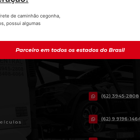
frete de caminhão cegonha,
os, possui algumas
Parceiro em todos os estados do Brasil
(62) 3945-2808
(62) 9 9196-146