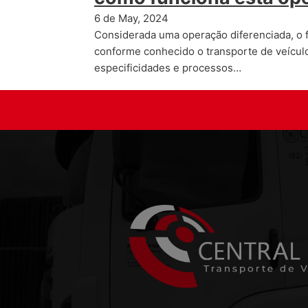
6 de May, 2024
Considerada uma operação diferenciada, o 
conforme conhecido o transporte de veícul
especificidades e processos…