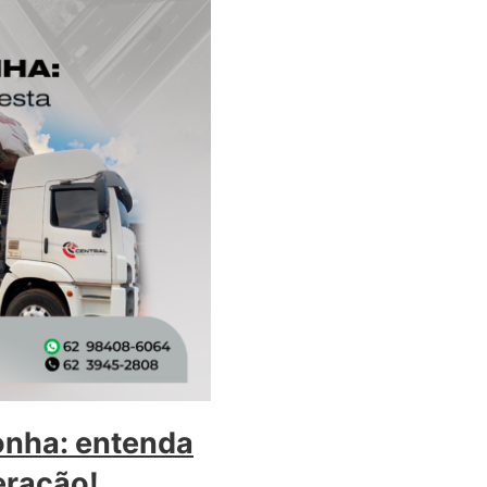
onha: entenda
eração!