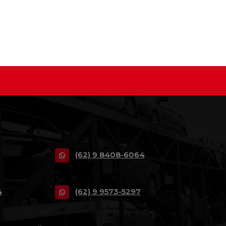
(62) 9 8408-6064
4
(62) 9 9573-5297